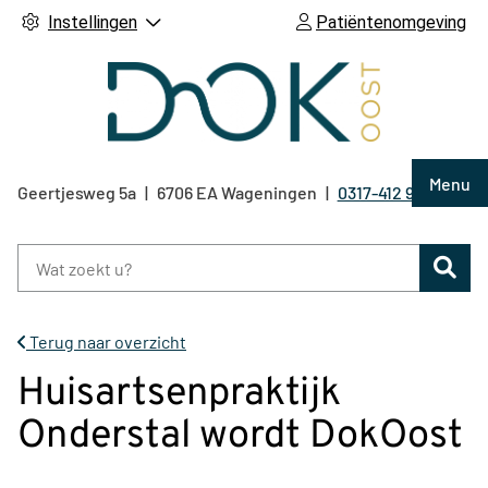
Instellingen
Patiëntenomgeving
Hoof
Menu
Geertjesweg
5a
6706 EA
Wageningen
0317-412 921
Tel:
Zoe
Terug naar overzicht
Huisartsenpraktijk
Onderstal wordt DokOost