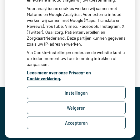
Wageningen maar bovenal willen wij u laten weten dat wij
Voor analytische cookies werken wij samen met
hopen dat u onze praktijk als een thuishaven mag ervaren.
Matomo en Google Analytics. Voor externe inhoud
Een plaats waar u gezien en gehoord wordt. Waar wij u
werken wij samen met Google (Maps, Translate en
Reviews), YouTube, Vimeo, Facebook, Instagram, X
passende zorg bieden op een passend moment. Wees
(Twitter), Qualizorg, Patiëntenvertellen en
welkom bij DokOost!
ZorgkaartNederland. Deze partijen kunnen gegevens
zoals uw IP-adres verwerken.
Publicatiedatum:
05-08-2021
Via Cookie-instellingen onderaan de website kunt u
op ieder moment uw toestemming intrekken of
aanpassen.
Lees meer over onze Privacy- en
Cookieverklaring.
Instellingen
Weigeren
Uw Zorg Online
|
Beheer
Privacy verklaring
|
Cookie-instellingen
|
Voorwaarden
Accepteren