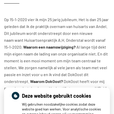
Op 15-1-2020 vier ik mijn 25 jarig jubileum. Het is dan 25 jaar
geleden dat ik de praktijk overnam van huisarts van Andel.
Dit jubileum wordt onderstreept door een nieuwe
naam want Huisartsenpraktijk A.H. Onderstal wordt vanaf
15-1-2020.
Waarom een naamswijziging?
Al lange tijd dekt
mijn eigen naam de lading van onze organisatie niet. En dit
moment is een mooi moment om mijn team centraal te
stellen. We zorgen namelijk al vele jaren als team met veel
passie en inzet voor u en ik vind dat DokOost dit
onderstreept.
Waarom DokOost?
DokOost heeft voor mij
meerdere betekenissen. Veel patiënten noemen mij “Dok”.
Deze website gebruikt cookies
Daarbij staan wij met name paraat voor de zorg in
Wageningen Oost een buurt die wij een warm hart
Wij gebruiken noodzakelijke cookies zodat deze
toedragen. Tot slot is het een verwijzing naar havenstad
website goed kan werken. Voor analytische cookies
en externe inhoud vragen wij uw toestemming.