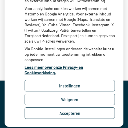
en externe inhoud vragen wij uw toestemming.
Voor analytische cookies werken wij samen met
Bel mij terug
Matomo en Google Analytics. Voor externe inhoud
werken wij samen met Google (Maps, Translate en
Bel:
0317 – 412921 (optie 4)
Reviews), YouTube, Vimeo, Facebook, Instagram, X
(Twitter), Qualizorg, Patiëntenvertellen en
ZorgkaartNederland. Deze partijen kunnen gegevens
Wij bellen u terug in een afgesproken tijdvak.
zoals uw IP-adres verwerken.
Via Cookie-instellingen onderaan de website kunt u
Deze functie is bedoeld voor niet-spoedeisende vragen.
op ieder moment uw toestemming intrekken of
aanpassen.
Lees meer over onze Privacy- en
Cookieverklaring.
Instellingen
Weigeren
Uw Zorg Online
|
Beheer
Privacy verklaring
|
Cookie-instellingen
|
Voorwaarden
Accepteren