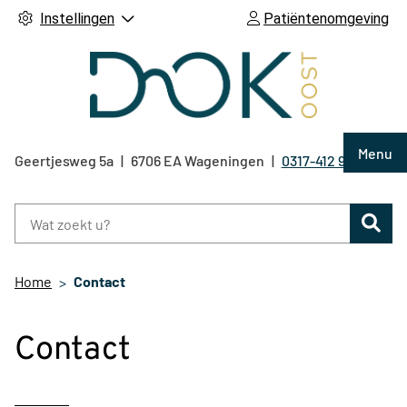
Instellingen
Patiëntenomgeving
Hoof
Menu
Geertjesweg
5a
6706 EA
Wageningen
0317-412 921
Tel:
Zoe
Home
Contact
Contact