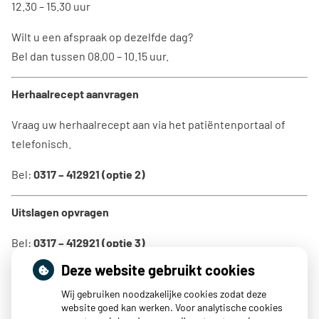
12.30 – 15.30 uur
Wilt u een afspraak op dezelfde dag?
Bel dan tussen 08.00 – 10.15 uur.
Herhaalrecept aanvragen
Vraag uw herhaalrecept aan via het patiëntenportaal of
telefonisch.
Bel:
0317 – 412921 (optie 2)
Uitslagen opvragen
Bel:
0317 – 412921 (optie 3)
Deze website gebruikt cookies
U kunt de hele dag bellen, behalve tussen:
10.15 – 11.00 uur
Wij gebruiken noodzakelijke cookies zodat deze
website goed kan werken. Voor analytische cookies
12.30 – 15.30 uur