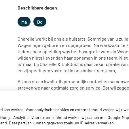
Beschikbare dagen:
Ma
Do
Maandag
Donderdag
Charelle werkt bij ons als huisarts. Sommige van u zulle
Wageningen geboren en opgegroeid. Na werkzaam te zij
tijdens haar opleiding was het haar grote wens in Wagen
wilden niets liever dan haar opnemen in ons team. Niet v
is” maar bij Charelle & DokOost is daar zeker sprake van. 
en zij speelt een vaste rol in ons huisartsenteam.
Bij ons staan kwaliteit, persoonlijk contact en samenwer
streven we naar optimale zorg en service. Dat wil zegg
passend moment. De zorg wordt door ons onderling ve
Terug naar overzicht
ed kan werken. Voor analytische cookies en externe inhoud vragen wij uw
Google Analytics. Voor externe inhoud werken wij samen met Google (Map
erland. Deze partijen kunnen gegevens zoals uw IP-adres verwerken.