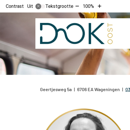
Tekst
Tekst
Contrast
Tekstgrootte
100%
Uit
verkleinen
vergroten
met
met
10%
10%
Geertjesweg
5a
6706 EA
Wageningen
03
T