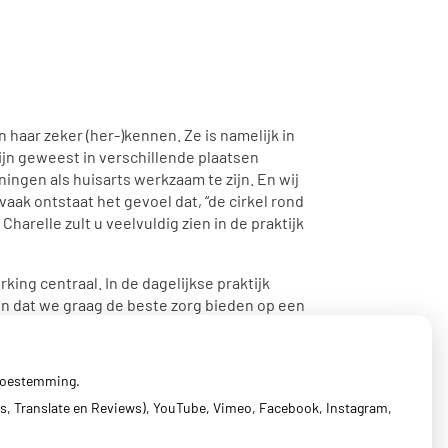
n haar zeker (her-)kennen. Ze is namelijk in
n geweest in verschillende plaatsen
ingen als huisarts werkzaam te zijn. En wij
aak ontstaat het gevoel dat, “de cirkel rond
Charelle zult u veelvuldig zien in de praktijk
king centraal. In de dagelijkse praktijk
en dat we graag de beste zorg bieden op een
rdeeld. Zorgen doen we dus echt samen!
 toestemming.
s, Translate en Reviews), YouTube, Vimeo, Facebook, Instagram,