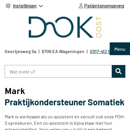
Instellingen
Patiëntenomgeving
Hoof
Menu
Geertjesweg
5a
6706 EA
Wageningen
0317-412 921
Tel:
Zoe
Mark
Praktijkondersteuner Somatiek
Mark is werkzaam als co-assistent en vervult ook onze POH-
S spreekuren. Een co-assistent is bijna klaar met hun
artsenopleiding. Voor velen van u is hij al een bekend