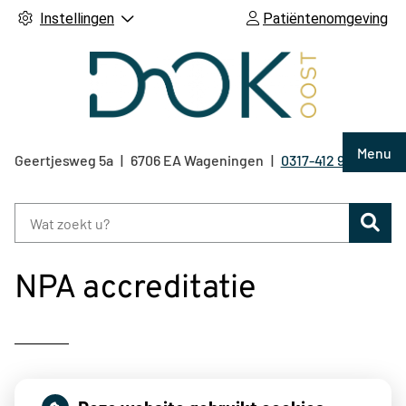
Instellingen
Patiëntenomgeving
Hoof
Menu
Geertjesweg
5a
6706 EA
Wageningen
0317-412 921
Tel:
Zoe
NPA accreditatie
Met trots kunnen wij u mededelen dat wij al sinds 2013 een