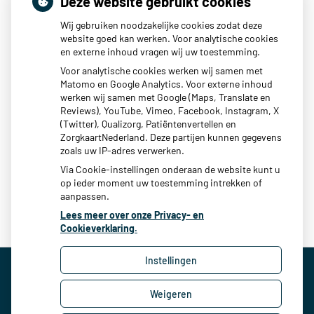
Deze website gebruikt cookies
geaccrediteerde praktijk zijn volgens de normen van het
Wij gebruiken noodzakelijke cookies zodat deze
Nederlands Huisartsen Genootschap.
website goed kan werken. Voor analytische cookies
en externe inhoud vragen wij uw toestemming.
Wat houdt dit in?
Voor analytische cookies werken wij samen met
Matomo en Google Analytics. Voor externe inhoud
NHG-Praktijkaccreditering is hét kwaliteitskeurmerk in de
werken wij samen met Google (Maps, Translate en
Reviews), YouTube, Vimeo, Facebook, Instagram, X
huisartsenpraktijk. De praktijk wordt beoordeelt door een
(Twitter), Qualizorg, Patiëntenvertellen en
kritische auditor. Mede door de NHG accreditatie zijn we in
ZorgkaartNederland. Deze partijen kunnen gegevens
zoals uw IP-adres verwerken.
onze praktijk voortdurend bezig met het verbeteren van de
Via Cookie-instellingen onderaan de website kunt u
kwaliteit van onze zorg en organisatie.
op ieder moment uw toestemming intrekken of
aanpassen.
Lees meer over onze Privacy- en
Cookieverklaring.
Instellingen
Weigeren
Uw Zorg Online
|
Beheer