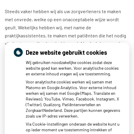
Steeds vaker hebben wij als uw zorgverleners te maken
met onvrede, welke op een onacceptabele wijze wordt
geuit. Wekelijks hebben wij, met name de
praktijkassistentes, te maken met patiënten die het nodig
vinden te vervallen in schelden en/of bedreigingen zodra
Deze website gebruikt cookies
zij niet het door hun gewenste antwoord ontvangen. Dit is
voor ons onacceptabel gedrag en wij roepen dit daarom
Wij gebruiken noodzakelijke cookies zodat deze
ook een halt toe, aangezien dit angst oproept en zorgt voor
website goed kan werken. Voor analytische cookies
en externe inhoud vragen wij uw toestemming.
een verminderd werkplezier. Wij gaan respectvol met u om
Voor analytische cookies werken wij samen met
en verwachten van u eenzelfde benadering. Wanneer dit
Matomo en Google Analytics. Voor externe inhoud
niet het geval blijkt zullen wij u uitschrijven als patiënt,
werken wij samen met Google (Maps, Translate en
Reviews), YouTube, Vimeo, Facebook, Instagram, X
want de bescherming van ons personeel is te allen tijde
(Twitter), Qualizorg, Patiëntenvertellen en
onze prioriteit.
ZorgkaartNederland. Deze partijen kunnen gegevens
zoals uw IP-adres verwerken.
Publicatiedatum:
01-05-2026
Via Cookie-instellingen onderaan de website kunt u
op ieder moment uw toestemming intrekken of