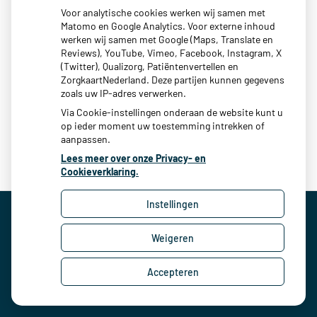
Voor analytische cookies werken wij samen met
Service Apotheek Churchill, die ook in ons centrum is
Matomo en Google Analytics. Voor externe inhoud
werken wij samen met Google (Maps, Translate en
gevestigd biedt alle denkbare service op het gebied van
Reviews), YouTube, Vimeo, Facebook, Instagram, X
medicatie voorziening. De Churchill apotheek staat klaar
(Twitter), Qualizorg, Patiëntenvertellen en
om u van dienst te zijn.
ZorgkaartNederland. Deze partijen kunnen gegevens
zoals uw IP-adres verwerken.
Via Cookie-instellingen onderaan de website kunt u
op ieder moment uw toestemming intrekken of
aanpassen.
Lees meer over onze Privacy- en
Cookieverklaring.
Instellingen
Uw Zorg Online
|
Beheer
Weigeren
Privacy verklaring
|
Cookie-instellingen
|
Voorwaarden
Accepteren