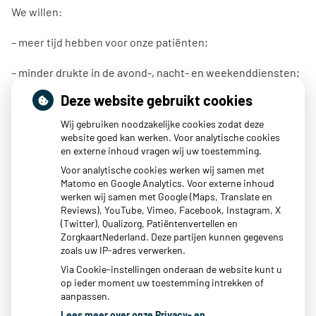
We willen:
– meer tijd hebben voor onze patiënten;
– minder drukte in de avond-, nacht- en weekenddiensten;
Deze website gebruikt cookies
– betaalbare huisvesting voor alle huisartsenpraktijken;
Wij gebruiken noodzakelijke cookies zodat deze
– dat de wachtlijsten in ziekenhuizen, de ggz en jeugdzorg
website goed kan werken. Voor analytische cookies
en externe inhoud vragen wij uw toestemming.
worden opgelost.
Voor analytische cookies werken wij samen met
Matomo en Google Analytics. Voor externe inhoud
werken wij samen met Google (Maps, Translate en
Reviews), YouTube, Vimeo, Facebook, Instagram, X
Wilt u ons steunen in deze actie? Kijk op
(Twitter), Qualizorg, Patiëntenvertellen en
www.huisartseninactie.nl/doe-mee/
hoe u dat kunt doen.”
ZorgkaartNederland. Deze partijen kunnen gegevens
zoals uw IP-adres verwerken.
Publicatiedatum:
23-06-2022
Via Cookie-instellingen onderaan de website kunt u
op ieder moment uw toestemming intrekken of
aanpassen.
Lees meer over onze Privacy- en