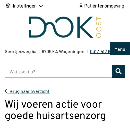
Instellingen
Patiëntenomgeving
Hoof
Menu
Geertjesweg
5a
6706 EA
Wageningen
0317-412 921
Tel:
Zoe
Terug naar overzicht
Wij voeren actie voor
goede huisartsenzorg